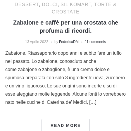
DESSERT
,
DOLCI
,
SILIKOMART
,
TORTE &
CROSTATE
Zabaione e caffè per una crostata che
profuma di rico​rdi.
13 Aprile 2022
by
FedericaDM
11 comments
Zabaione. Riassaporarlo dopo anni e subito fare un tuffo
nel passato. Lo zabaione​, ​​conosciuto anche
come zabajone o zabaglione​, è una crema dolce e
spumosa ​preparata con solo 3 ingredienti: uova, zucchero
e ​un ​vino liquoroso. Le sue origini sono incerte e su di
esse aleggiano molte leggende. Alcune fonti lo vorrebbero
nato nelle cucine di Caterina de’ Medici, […]
READ MORE