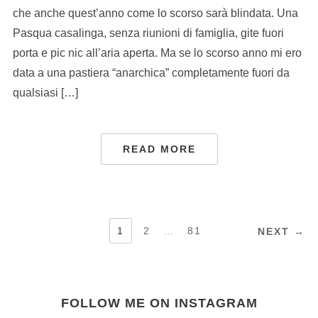
che anche quest’anno come lo scorso sarà blindata. Una
Pasqua casalinga, senza riunioni di famiglia, gite fuori
porta e pic nic all’aria aperta. Ma se lo scorso anno mi ero
data a una pastiera “anarchica” completamente fuori da
qualsiasi […]
READ MORE
NAVIGAZIONE
1
2
…
81
NEXT →
ARTICOLI
FOLLOW ME ON INSTAGRAM