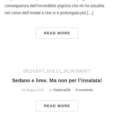
conseguenza dell’incredibile pigrizia che mi ha assalita
nel corso dell’estate e che si è prolungata più […]
READ MORE
DESSERT
,
DOLCI
,
SILIKOMART
Sedano e lime. Ma non per l’insalata!
28 Giugno 2021
by
FedericaDM
9 comments
READ MORE